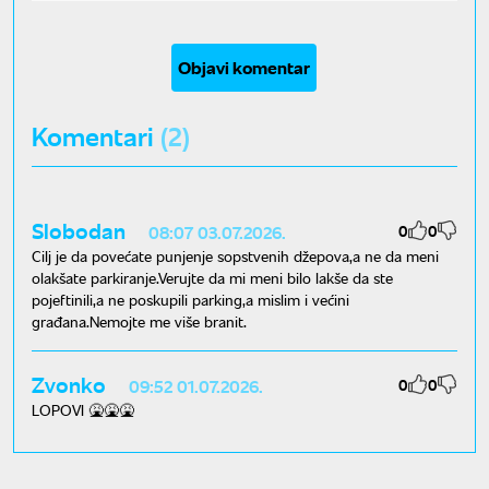
Objavi komentar
Komentari
(2)
Slobodan
0
0
08:07 03.07.2026.
Cilj je da povećate punjenje sopstvenih džepova,a ne da meni
olakšate parkiranje.Verujte da mi meni bilo lakše da ste
pojeftinili,a ne poskupili parking,a mislim i većini
građana.Nemojte me više branit.
Zvonko
0
0
09:52 01.07.2026.
LOPOVI 🤮🤮🤮