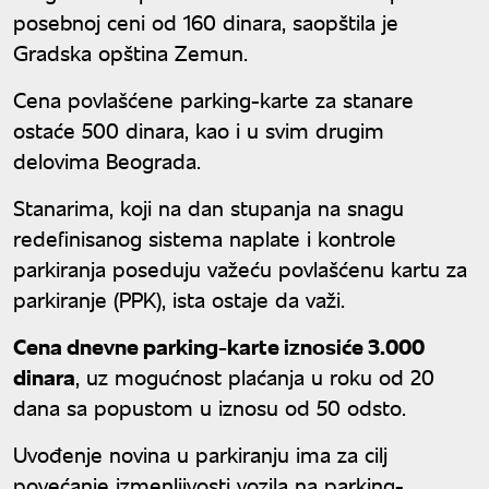
posebnoj ceni od 160 dinara, saopštila je
Gradska opština Zemun.
Cena povlašćene parking-karte za stanare
ostaće 500 dinara, kao i u svim drugim
delovima Beograda.
Stanarima, koji na dan stupanja na snagu
redefinisanog sistema naplate i kontrole
parkiranja poseduju važeću povlašćenu kartu za
parkiranje (PPK), ista ostaje da važi.
Cena dnevne parking-karte iznosiće 3.000
dinara
, uz mogućnost plaćanja u roku od 20
dana sa popustom u iznosu od 50 odsto.
Uvođenje novina u parkiranju ima za cilj
povećanje izmenljivosti vozila na parking-