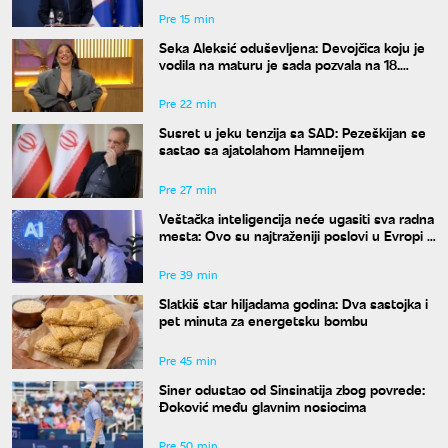
Pre 15 min
Seka Aleksić oduševljena: Devojčica koju je
vodila na maturu je sada pozvala na 18.
rođendan
Pre 22 min
Susret u jeku tenzija sa SAD: Pezeškijan se
sastao sa ajatolahom Hamneijem
Pre 27 min
Veštačka inteligencija neće ugasiti sva radna
mesta: Ovo su najtraženiji poslovi u Evropi u
2026. godini
Pre 39 min
Slatkiš star hiljadama godina: Dva sastojka i
pet minuta za energetsku bombu
Pre 45 min
Siner odustao od Sinsinatija zbog povrede:
Đoković među glavnim nosiocima
Pre 50 min