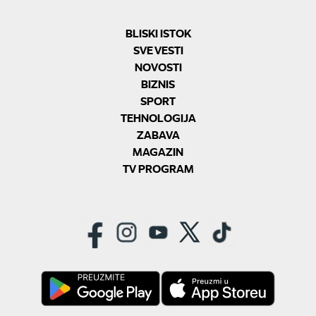
BLISKI ISTOK
SVE VESTI
NOVOSTI
BIZNIS
SPORT
TEHNOLOGIJA
ZABAVA
MAGAZIN
TV PROGRAM