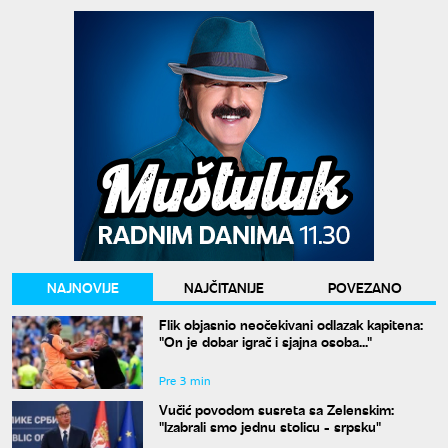
NAJNOVIJE
NAJČITANIJE
POVEZANO
Flik objasnio neočekivani odlazak kapitena:
"On je dobar igrač i sjajna osoba..."
Pre 3 min
Vučić povodom susreta sa Zelenskim:
"Izabrali smo jednu stolicu - srpsku"