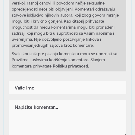
verskoj, rasnoj osnovi ili povodom nečije seksualne
opredeljenosti neće biti objavljeni. Komentari odražavaju
stavove isključivo njihovih autora, koji zbog govora mržnje
mogu biti i krivično gonjeni. Kao čitatelj prihvatate
mogućnost da među komentarima mogu biti pronađeni
sadržaji koji mogu biti u suprotnosti sa Vašim načelima i
uverenjima. Nije dozvoljeno postavljanje linkova i
promovisanjedrugih sajtova kroz komentare.
Svaki korisnik pre pisanja komentara mora se upoznati sa
Pravilima i uslovima korišćenja komentara. Slanjem
Politiku privatnosti.
komentara prihvatate