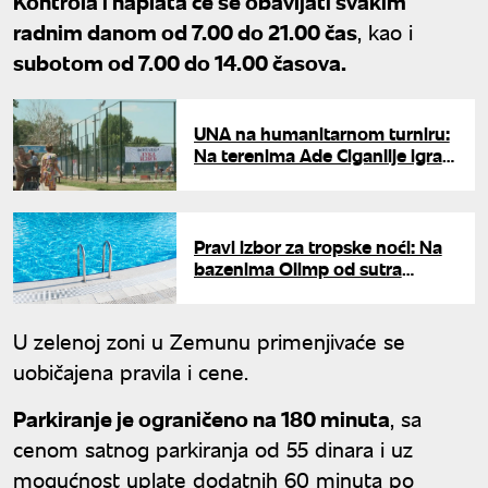
Kontrola i naplata će se obavljati svakim
radnim danom od 7.00 do 21.00 čas
, kao i
subotom od 7.00 do 14.00 časova.
UNA na humanitarnom turniru:
Na terenima Ade Ciganlije igralo
se za lečenje male Jovane
Pravi izbor za tropske noći: Na
bazenima Olimp od sutra
kupanje do ponoći
U zelenoj zoni u Zemunu primenjivaće se
uobičajena pravila i cene.
Parkiranje je ograničeno na 180 minuta
, sa
cenom satnog parkiranja od 55 dinara i uz
mogućnost uplate dodatnih 60 minuta po