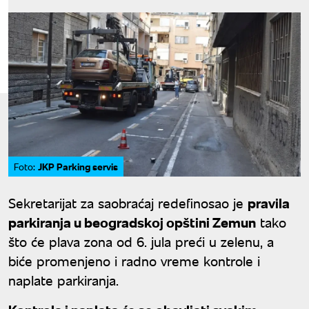
JKP Parking servis
Foto:
Sekretarijat za saobraćaj redefinosao je
pravila
parkiranja u beogradskoj opštini Zemun
tako
što će plava zona od 6. jula preći u zelenu, a
biće promenjeno i radno vreme kontrole i
naplate parkiranja.