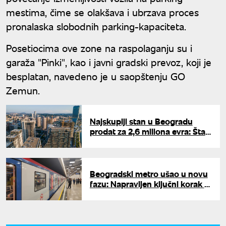
mestima, čime se olakšava i ubrzava proces
pronalaska slobodnih parking-kapaciteta.
Posetiocima ove zone na raspolaganju su i
garaža "Pinki", kao i javni gradski prevoz, koji je
besplatan, navedeno je u saopštenju GO
Zemun.
Najskuplji stan u Beogradu
prodat za 2,6 miliona evra: Šta
sve ulazi u cenu luksuznih
nekretnina?
Beogradski metro ušao u novu
fazu: Napravljen ključni korak u
standardima bezbednosti