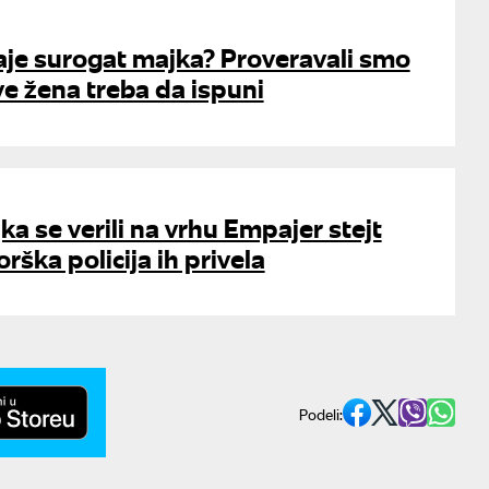
aje surogat majka? Proveravali smo
ve žena treba da ispuni
ka se verili na vrhu Empajer stejt
orška policija ih privela
Podeli: