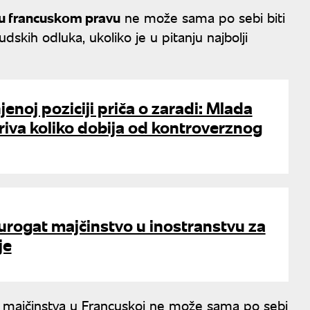
 u francuskom pravu
ne može sama po sebi biti
dskih odluka, ukoliko je u pitanju najbolji
enoj poziciji priča o zaradi: Mlada
riva koliko dobija od kontroverznog
urogat majčinstvo u inostranstvu za
je
t majčinstva u Francuskoj ne može sama po sebi