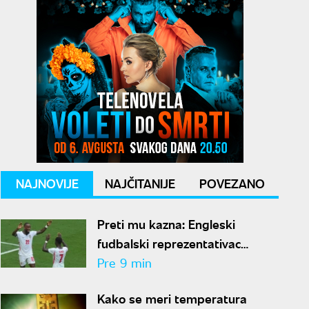
NAJNOVIJE
NAJČITANIJE
POVEZANO
Preti mu kazna: Engleski
fudbalski reprezentativac
optužen za napad u noćnom
Pre 9 min
klubu
Kako se meri temperatura