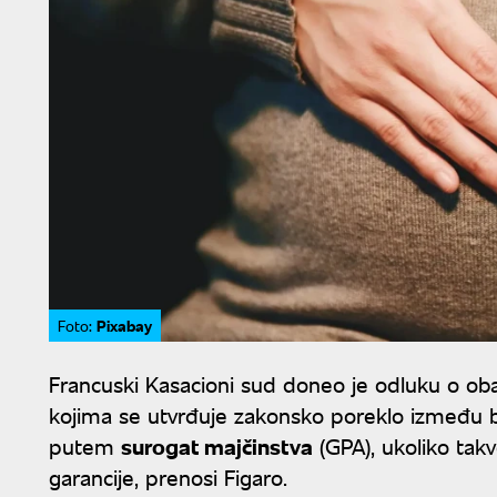
Pixabay
Foto:
Francuski Kasacioni sud doneo je odluku o ob
kojima se utvrđuje zakonsko poreklo između b
putem
surogat majčinstva
(GPA), ukoliko tak
garancije, prenosi Figaro.