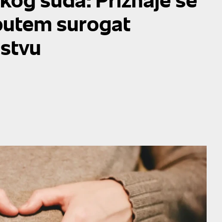
 putem surogat
nstvu