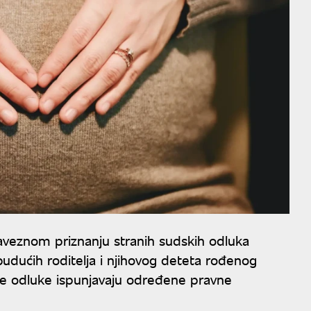
aveznom priznanju stranih sudskih odluka
udućih roditelja i njihovog deteta rođenog
ve odluke ispunjavaju određene pravne