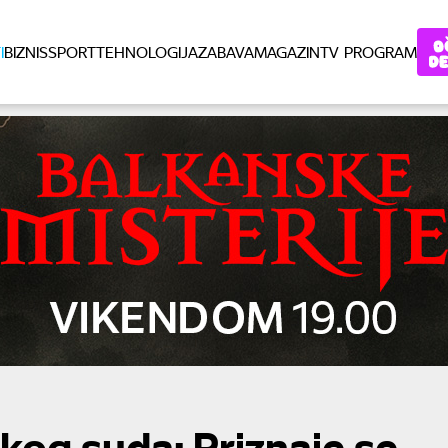
I
BIZNIS
SPORT
TEHNOLOGIJA
ZABAVA
MAGAZIN
TV PROGRAM
kog suda: Priznaje se