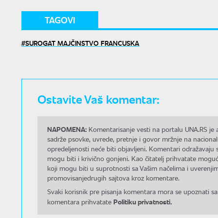
TAGOVI
SUROGAT MAJČINSTVO FRANCUSKA
Ostavite Vaš komentar:
NAPOMENA:
Komentarisanje vesti na portalu UNA.RS je a
sadrže psovke, uvrede, pretnje i govor mržnje na nacional
opredeljenosti neće biti objavljeni. Komentari odražavaju 
mogu biti i krivično gonjeni. Kao čitatelj prihvatate mo
koji mogu biti u suprotnosti sa Vašim načelima i uverenjim
promovisanjedrugih sajtova kroz komentare.
Svaki korisnik pre pisanja komentara mora se upoznati sa
Politiku privatnosti.
komentara prihvatate