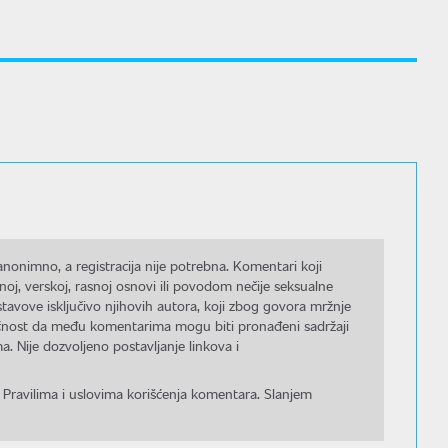
nonimno, a registracija nije potrebna. Komentari koji
noj, verskoj, rasnoj osnovi ili povodom nečije seksualne
stavove isključivo njihovih autora, koji zbog govora mržnje
gućnost da među komentarima mogu biti pronađeni sadržaji
a. Nije dozvoljeno postavljanje linkova i
 Pravilima i uslovima korišćenja komentara. Slanjem