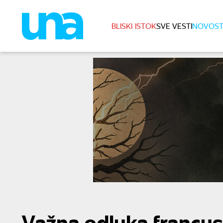
BLISKI ISTOK
SVE VESTI
NOVOST
Važna odluka francus