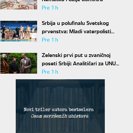
Pre 1 h
Srbija u polufinalu Svetskog
prvenstva: Mladi vaterpolisti
srušili Brazil, sada ih čeka
Pre 1 h
Hrvatska
Zelenski prvi put u zvaničnoj
poseti Srbiji: Analitičari za UNU
objašnjavaju šta donosi susret u
Pre 1 h
Beogradu i kako će reagovati
Moskva