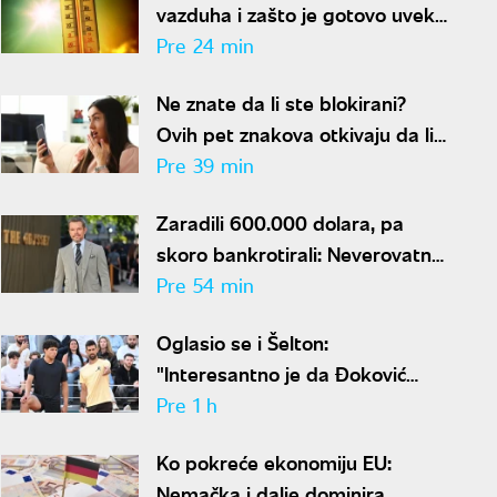
vazduha i zašto je gotovo uvek
niža od one koju pokazuju naši
Pre 24 min
termometri
Ne znate da li ste blokirani?
Ovih pet znakova otkivaju da li
se nalazite na nečijoj "crnoj listi"
Pre 39 min
Zaradili 600.000 dolara, pa
skoro bankrotirali: Neverovatna
ispovest Meta Dejmona o paklu
Pre 54 min
kroz koji je prošao
Oglasio se i Šelton:
"Interesantno je da Đoković
predlaže skraćenje mečeva..."
Pre 1 h
Ko pokreće ekonomiju EU:
Nemačka i dalje dominira