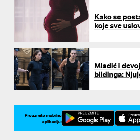
Kako se post
koje sve uslo
Mladić i devoj
bildinga: Njuj
Preuzmite mobilnu
aplikaciju: