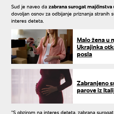
Sud je naveo da
zabrana surogat majčinstva
dovoljan osnov za odbijanje priznanja stranih su
interes deteta.
Malo žena u nj
Ukrajinka otk
posla
Zabranjeno s
parove iz Itali
"S obzirom na interes deteta, zabrana suroga