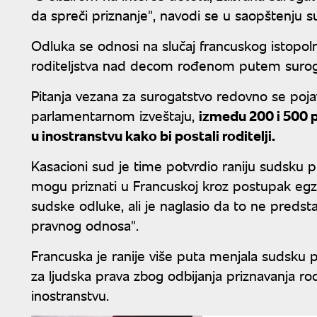
da spreči priznanje", navodi se u saopštenju s
Odluka se odnosi na slučaj francuskog istopol
roditeljstva nad decom rođenom putem surogat
Pitanja vezana za surogatstvo redovno se poja
parlamentarnom izveštaju,
između 200 i 500 
u inostranstvu kako bi postali roditelji.
Kasacioni sud je time potvrdio raniju sudsku 
mogu priznati u Francuskoj kroz postupak egze
sudske odluke, ali je naglasio da to ne predsta
pravnog odnosa".
Francuska je ranije više puta menjala sudsku
za ljudska prava zbog odbijanja priznavanja rod
inostranstvu.