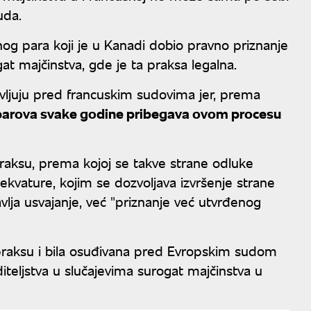
uda.
nog para koji je u Kanadi dobio pravno priznanje
 majčinstva, gde je ta praksa legalna.
vljuju pred francuskim sudovima jer, prema
parova svake godine pribegava ovom procesu
praksu, prema kojoj se takve strane odluke
kvature, kojim se dozvoljava izvršenje strane
vlja usvajanje, već "priznanje već utvrđenog
 praksu i bila osuđivana pred Evropskim sudom
iteljstva u slučajevima surogat majčinstva u