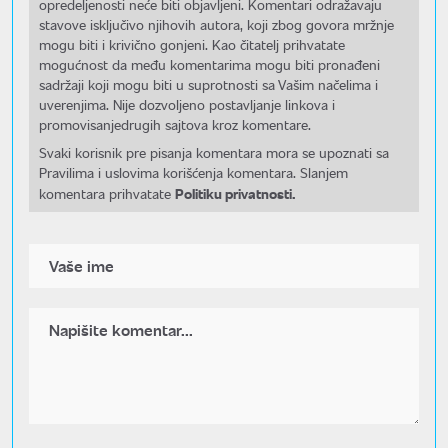
opredeljenosti neće biti objavljeni. Komentari odražavaju
stavove isključivo njihovih autora, koji zbog govora mržnje
mogu biti i krivično gonjeni. Kao čitatelj prihvatate
mogućnost da među komentarima mogu biti pronađeni
sadržaji koji mogu biti u suprotnosti sa Vašim načelima i
uverenjima. Nije dozvoljeno postavljanje linkova i
promovisanjedrugih sajtova kroz komentare.
Svaki korisnik pre pisanja komentara mora se upoznati sa
Pravilima i uslovima korišćenja komentara. Slanjem
Politiku privatnosti.
komentara prihvatate