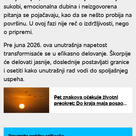
sukobi, emocionalna dubina i neizgovorena
pitanja se pojačavaju, kao da se nešto probija na
površinu. U ovoj fazi nije reč o izdržljivosti, nego
o pripremi.
Pre juna 2026. ova unutrašnja napetost
transformisaće se u efikasno delovanje. Škorpije
će delovati jasnije, doslednije postavljati granice
i osetiti kako unutrašnji rad vodi do spoljašnjeg
uspeha.
Pet znakova očekuje životni
preokret: Do kraja maja posao
cveta, pare se slivaju na račune
Preuzmite mobilnu aplikaciju: