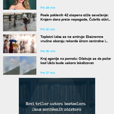
od komentara
Pre 28 min
Posle paklenih 42 stepena stiže osveženje:
Krajem dana prete nepogode, Čubrilo otkrio
kada se završava toplotni talas
Pre 32 min
Toplotni talas se ne smiruje: Ekstremne
vrućine obaraju rekorde širom centralne i
istočne Evrope
Pre 36 min
Kraj agonije na pomolu: Očekuje se da požar
kod Ušća bude uskoro lokalizovan
Pre 37 min