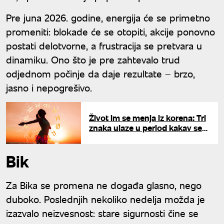
Pre juna 2026. godine, energija će se primetno
promeniti: blokade će se otopiti, akcije ponovno
postati delotvorne, a frustracija se pretvara u
dinamiku. Ono što je pre zahtevalo trud
odjednom počinje da daje rezultate – brzo,
jasno i nepogrešivo.
Život im se menja iz korena: Tri
znaka ulaze u period kakav se
ne pamti
Bik
Za Bika se promena ne događa glasno, nego
duboko. Poslednjih nekoliko nedelja možda je
izazvalo neizvesnost: stare sigurnosti čine se