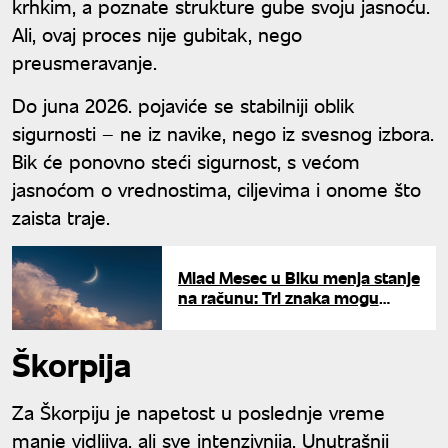
krhkim, a poznate strukture gube svoju jasnoću.
Ali, ovaj proces nije gubitak, nego
preusmeravanje.
Do juna 2026. pojaviće se stabilniji oblik
sigurnosti – ne iz navike, nego iz svesnog izbora.
Bik će ponovno steći sigurnost, s većom
jasnoćom o vrednostima, ciljevima i onome što
zaista traje.
Mlad Mesec u Biku menja stanje
na računu: Tri znaka mogu
očekivati dobitak
Škorpija
Za Škorpiju je napetost u poslednje vreme
manje vidljiva, ali sve intenzivnija. Unutrašnji