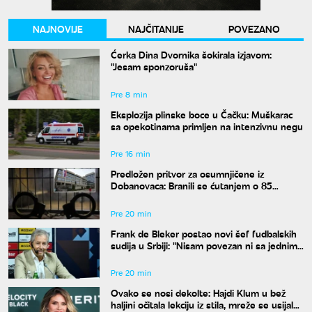
NAJNOVIJE
NAJČITANIJE
POVEZANO
Ćerka Dina Dvornika šokirala izjavom:
"Jesam sponzoruša"
Pre 8 min
Eksplozija plinske boce u Čačku: Muškarac
sa opekotinama primljen na intenzivnu negu
Pre 16 min
Predložen pritvor za osumnjičene iz
Dobanovaca: Branili se ćutanjem o 85
kilograma narkotika
Pre 20 min
Frank de Bleker postao novi šef fudbalskih
sudija u Srbiji: "Nisam povezan ni sa jednim
klubom"
Pre 20 min
Ovako se nosi dekolte: Hajdi Klum u bež
haljini očitala lekciju iz stila, mreže se usijale