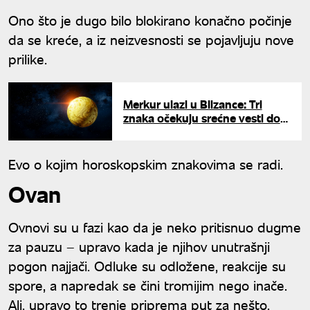
Ono što je dugo bilo blokirano konačno počinje
da se kreće, a iz neizvesnosti se pojavljuju nove
prilike.
Merkur ulazi u Blizance: Tri
znaka očekuju srećne vesti do
prvog juna
Evo o kojim horoskopskim znakovima se radi.
Ovan
Ovnovi su u fazi kao da je neko pritisnuo dugme
za pauzu – upravo kada je njihov unutrašnji
pogon najjači. Odluke su odložene, reakcije su
spore, a napredak se čini tromijim nego inače.
Ali, upravo to trenje priprema put za nešto.