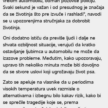
vrelom automobilu, odmah pozovite policiju.
Svaki sekund je važan i od presudnog je značaja
da se životinja što pre izvuče i rashladi“, navodi
se u upozorenjima stručnjaka za dobrobit
životinja.
Oni dodatno ističu da previše ljudi i dalje ne
shvata ozbiljnost situacije, verujući da kratko
ostavljanje ljubimca u automobilu ne može da
izazove probleme. Međutim, kako upozoravaju,
upravo tih nekoliko minuta može biti dovoljno
da se stvore uslovi koji ugrožavaju život psa.
Zato se apeluje na vlasnike da u periodima
visokih temperatura uvek razmisle o
alternativama i izbegnu bilo kakav rizik, kako bi
se sprečile tragedije koje se, prema