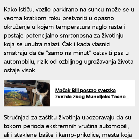
Kako ističu, vozilo parkirano na suncu može se u
veoma kratkom roku pretvoriti u opasno
okruženje u kojem temperatura naglo raste i
postaje potencijalno smrtonosna za životinju
koja se unutra nalazi. Čak i kada vlasnici
smatraju da će "samo na minut" ostaviti psa u
automobilu, rizik od ozbiljnog ugrožavanja života
ostaje visok.
Mačak Bili postao svetska
zvezda zbog Mundijala: Tačno
predvideo ishode preko 20
mečeva
Stručnjaci za zaštitu životinja upozoravaju da su
tokom perioda ekstremnih vrućina automobili,
ali i staklene bašte i kamp-prikolice, mesta koja