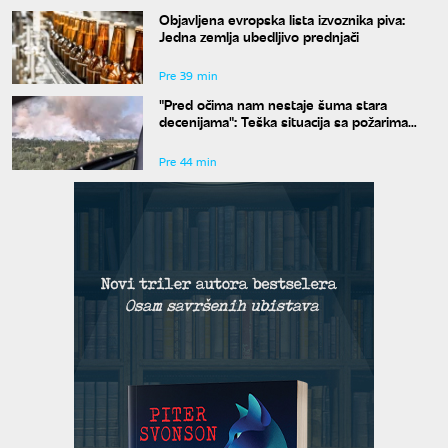
Objavljena evropska lista izvoznika piva:
Jedna zemlja ubedljivo prednjači
Pre 39 min
"Pred očima nam nestaje šuma stara
decenijama": Teška situacija sa požarima
širom Srbije, šteta je ogromna
Pre 44 min