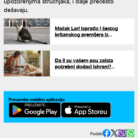
upozorenjima stručnjaka, i dalje prečesto
dešavaju.
Mačak Lari ispratio i šestog
britanskog premijera iz
rezidencije - čeka sedmog
Da li su vašem psu zaista
potrebni dodaci ishrani?
Veterinari imaju jasan odgovor
Preuzmite mobilnu aplikaciju:
Podeli: