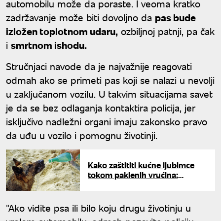
automobilu može da poraste. I veoma kratko
zadržavanje može biti dovoljno da
pas bude
izložen toplotnom udaru,
ozbiljnoj patnji, pa čak
i
smrtnom ishodu.
Stručnjaci navode da je najvažnije reagovati
odmah ako se primeti pas koji se nalazi u nevolji
u zaključanom vozilu. U takvim situacijama savet
je da se bez odlaganja kontaktira policija, jer
isključivo nadležni organi imaju zakonsko pravo
da uđu u vozilo i pomognu životinji.
Kako zaštititi kućne ljubimce
tokom paklenih vrućina:
Veterinari otkrili šta nikako ne
smete da radite
"Ako vidite psa ili bilo koju drugu životinju u