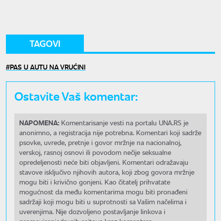
TAGOVI
PAS U AUTU NA VRUĆINI
Ostavite Vaš komentar:
NAPOMENA:
Komentarisanje vesti na portalu UNA.RS je
anonimno, a registracija nije potrebna. Komentari koji sadrže
psovke, uvrede, pretnje i govor mržnje na nacionalnoj,
verskoj, rasnoj osnovi ili povodom nečije seksualne
opredeljenosti neće biti objavljeni. Komentari odražavaju
stavove isključivo njihovih autora, koji zbog govora mržnje
mogu biti i krivično gonjeni. Kao čitatelj prihvatate
mogućnost da među komentarima mogu biti pronađeni
sadržaji koji mogu biti u suprotnosti sa Vašim načelima i
uverenjima. Nije dozvoljeno postavljanje linkova i