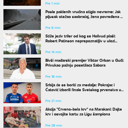
Pre 1 min
Posle paklenih vrućina stiglo nevreme: Jak
pljusak otežao saobraćaj, žena povređena u
Leskovcu
Pre 8 min
Stiže jeziv triler od kog se Holivud plaši:
Robert Patinson neprepoznatljiv u ulozi
slavnog voditelja
Pre 14 min
Bivši mađarski premijer Viktor Orban u Guči:
Privukao pažnju posetilaca Sabora
Pre 18 min
Srbija će se boriti za medalje: Pokrajac i
Ćatović izborili finale Svetskog prvenstva u
Judžinu
Pre 21 min
Akcija "Crveno-bela krv" na Marakani: Dajte
krv i osvojite kartu za Ligu šampiona
Pre 28 min