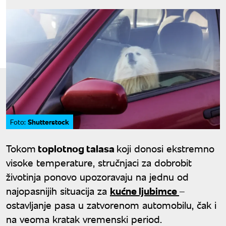
Shutterstock
Foto:
Tokom
toplotnog talasa
koji donosi ekstremno
visoke temperature, stručnjaci za dobrobit
životinja ponovo upozoravaju na jednu od
najopasnijih situacija za
kućne ljubimce
–
ostavljanje pasa u zatvorenom automobilu, čak i
na veoma kratak vremenski period.