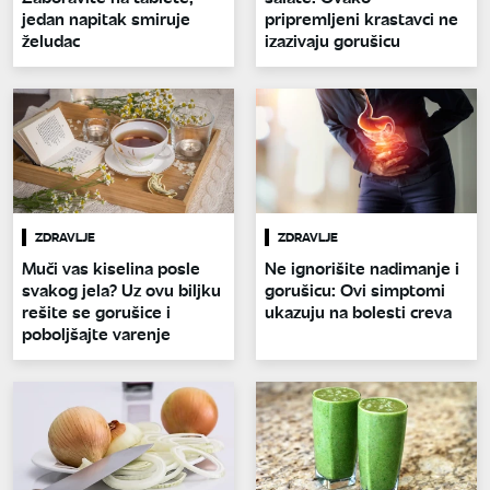
jedan napitak smiruje
pripremljeni krastavci ne
želudac
izazivaju gorušicu
ZDRAVLJE
ZDRAVLJE
Muči vas kiselina posle
Ne ignorišite nadimanje i
svakog jela? Uz ovu biljku
gorušicu: Ovi simptomi
rešite se gorušice i
ukazuju na bolesti creva
poboljšajte varenje