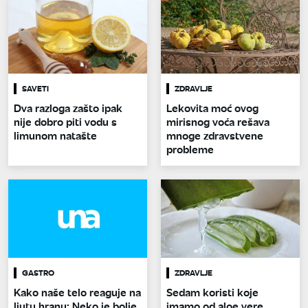
SAVETI
ZDRAVLJE
Dva razloga zašto ipak
Lekovita moć ovog
nije dobro piti vodu s
mirisnog voća rešava
limunom natašte
mnoge zdravstvene
probleme
GASTRO
ZDRAVLJE
Kako naše telo reaguje na
Sedam koristi koje
ljutu hranu: Neko je bolje
imamo od aloe vere