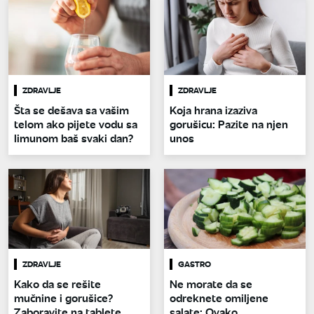
ZDRAVLJE
ZDRAVLJE
Šta se dešava sa vašim
Koja hrana izaziva
telom ako pijete vodu sa
gorušicu: Pazite na njen
limunom baš svaki dan?
unos
ZDRAVLJE
GASTRO
Kako da se rešite
Ne morate da se
mučnine i gorušice?
odreknete omiljene
Zaboravite na tablete,
salate: Ovako