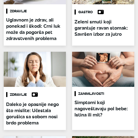
ZDRAVLJE
GASTRO
Uglavnom je zdrav, ali
Zeleni smuti koji
ponekad i škodi: Crni luk
garantuje ravan stomak:
može da pogorša pet
Savršen izbor za jutro
zdravstvenih problema
ZANIMLJIVOSTI
ZDRAVLJE
Simptomi koji
Daleko je opasnije nego
nagoveštavaju pol bebe:
što mislite: Učestala
Istina ili mit?
gorušica sa sobom nosi
brdo problema