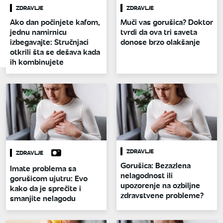
ZDRAVLJE
ZDRAVLJE
Ako dan počinjete kafom,
Muči vas gorušica? Doktor
jednu namirnicu
tvrdi da ova tri saveta
izbegavajte: Stručnjaci
donose brzo olakšanje
otkrili šta se dešava kada
ih kombinujete
ZDRAVLJE
ZDRAVLJE
Gorušica: Bezazlena
Imate problema sa
nelagodnost ili
gorušicom ujutru: Evo
upozorenje na ozbiljne
kako da je sprečite i
zdravstvene probleme?
smanjite nelagodu