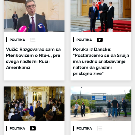
POLITIKA
POLITIKA
Vučić: Razgovarao sam sa
Poruka iz Danske:
Plenkovićem o NIS-u, pre
"Postaraćemo se da Srbija
svega nadležni Rusi i
ima uredno snabdevanje
Amerikanci
naftom da građani
pristojno žive"
POLITIKA
POLITIKA