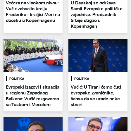
Večera na visokom nivou:
U Danskoj se održava
Vučić zahvalio kralju
Samit Evropske političke
Frederiku i kraljici Meri na
zajednice: Predsednik
dočeku u Kopenhagenu
Srbije stigao u
Kopenhagen
POLITIKA
POLITIKA
Evropski izazovi i situacija
Vučić: U Tirani ćemo čuti
u regionu Zapadnog
evropske zvaničnike,
Balkana: Vučić razgovarao
šansa da se urade neke
sa Tuskom i Mecolom
stvari