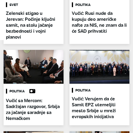
SVET
POLITIKA
Zelenski stigao u
Vučić: Rusi nude da
Jerevan: Počinje ključni
kupuju deo američke
samit, na stolu jačanje
nafte za NIS, ne znam da li
bezbednosti i vojni
će SAD prihvatiti
planovi
POLITIKA
POLITIKA
Vučić: Verujem da će
Vučić sa Mercom:
Samit EPZ utemeljiti
Sadržajan razgovor, Srbija
mesto Srbije u mreži
za jačanje saradnje sa
evropskih inicijativa
Nemačkom