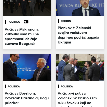
REGION
POLITIKA
Plenković: Zelenski
Vučić sa Makronom:
svojim vođstvom
Zahvalio sam mu na
doprineo podršci zapada
spremnosti da čuje
Ukrajini
stavove Beograda
POLITIKA
POLITIKA
Vučić sa Boreljom:
Vučić prvi put sa
Povratak Prištine dijalogu
Zelenskim: Pružio sam
prioritet
ruku čoveku koji ne