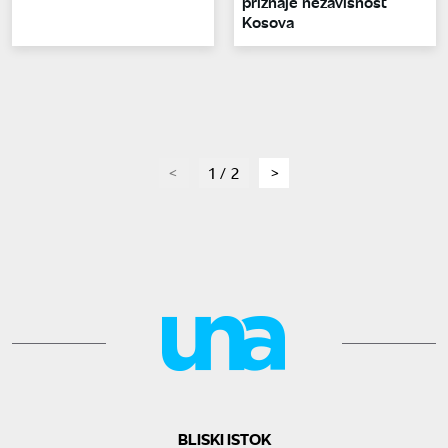
priznaje nezavisnost
Kosova
page
1 / 2
page
BLISKI ISTOK