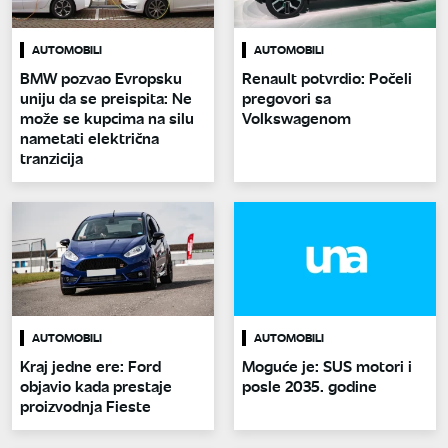
AUTOMOBILI
AUTOMOBILI
BMW pozvao Evropsku
Renault potvrdio: Počeli
uniju da se preispita: Ne
pregovori sa
može se kupcima na silu
Volkswagenom
nametati električna
tranzicija
AUTOMOBILI
AUTOMOBILI
Kraj jedne ere: Ford
Moguće je: SUS motori i
objavio kada prestaje
posle 2035. godine
proizvodnja Fieste