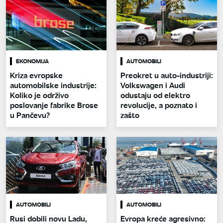
EKONOMIJA
AUTOMOBILI
Kriza evropske
Preokret u auto-industriji:
automobilske industrije:
Volkswagen i Audi
Koliko je održivo
odustaju od elektro
poslovanje fabrike Brose
revolucije, a poznato i
u Pančevu?
zašto
AUTOMOBILI
AUTOMOBILI
Rusi dobili novu Ladu,
Evropa kreće agresivno: