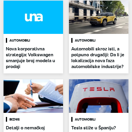
AUTOMOBILI
AUTOMOBILI
Nova korporativna
Automobili skroz isti, a
strategija: Volkswagen
potpuno drugačiji: Da li je
smanjuje broj modela u
lokalizacija nova faza
prodaji
automobilske industrije?
BIZNIS
AUTOMOBILI
Detalji o nemačkoj
Tesla stiže u Španiju?