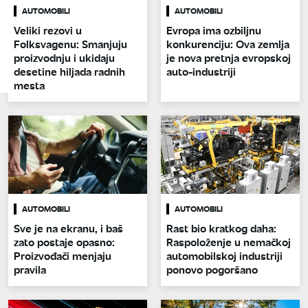
AUTOMOBILI
AUTOMOBILI
Veliki rezovi u
Evropa ima ozbiljnu
Folksvagenu: Smanjuju
konkurenciju: Ova zemlja
proizvodnju i ukidaju
je nova pretnja evropskoj
desetine hiljada radnih
auto-industriji
mesta
AUTOMOBILI
AUTOMOBILI
Sve je na ekranu, i baš
Rast bio kratkog daha:
zato postaje opasno:
Raspoloženje u nemačkoj
Proizvođači menjaju
automobilskoj industriji
pravila
ponovo pogoršano