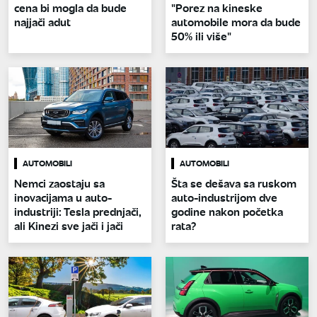
cena bi mogla da bude
"Porez na kineske
najjači adut
automobile mora da bude
50% ili više"
AUTOMOBILI
AUTOMOBILI
Nemci zaostaju sa
Šta se dešava sa ruskom
inovacijama u auto-
auto-industrijom dve
industriji: Tesla prednjači,
godine nakon početka
ali Kinezi sve jači i jači
rata?