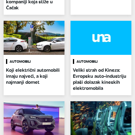
kompaniji koja stiže u
Čačak
AUTOMOBILI
AUTOMOBILI
Koji električni automobili
Veliki strah od Kineza:
imaju najveći, a koji
Evropsku auto-industriju
najmanji domet
plaši dolazak kineskih
elektromobila