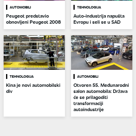
AUTOMOBILI
TEHNOLOGIJA
Peugeot predstavio
Auto-industrija napušta
obnovljeni Peugeot 2008
Evropu i seli se u SAD
TEHNOLOGIJA
AUTOMOBILI
Kina je novi automobilski
Otvoren 55. Međunarodni
div
salon automobila: Država
će se prilagoditi
transformaciji
autoindustrije