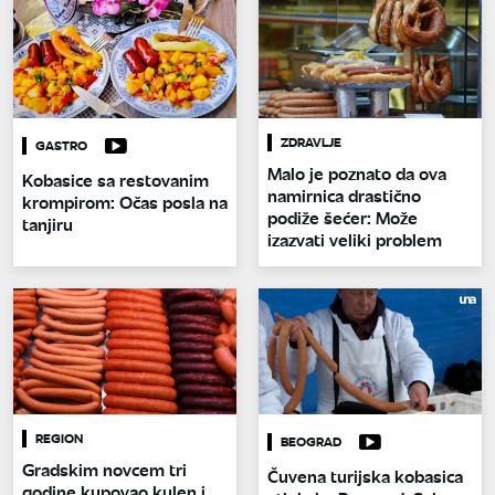
ZDRAVLJE
GASTRO
Malo je poznato da ova
Kobasice sa restovanim
namirnica drastično
krompirom: Očas posla na
podiže šećer: Može
tanjiru
izazvati veliki problem
REGION
BEOGRAD
Gradskim novcem tri
Čuvena turijska kobasica
godine kupovao kulen i