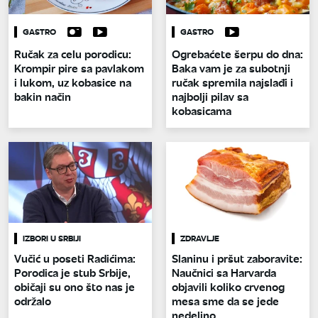
GASTRO
GASTRO
Ručak za celu porodicu:
Ogrebaćete šerpu do dna:
Krompir pire sa pavlakom
Baka vam je za subotnji
i lukom, uz kobasice na
ručak spremila najslađi i
bakin način
najbolji pilav sa
kobasicama
IZBORI U SRBIJI
ZDRAVLJE
Vučić u poseti Radićima:
Slaninu i pršut zaboravite:
Porodica je stub Srbije,
Naučnici sa Harvarda
običaji su ono što nas je
objavili koliko crvenog
održalo
mesa sme da se jede
nedeljno