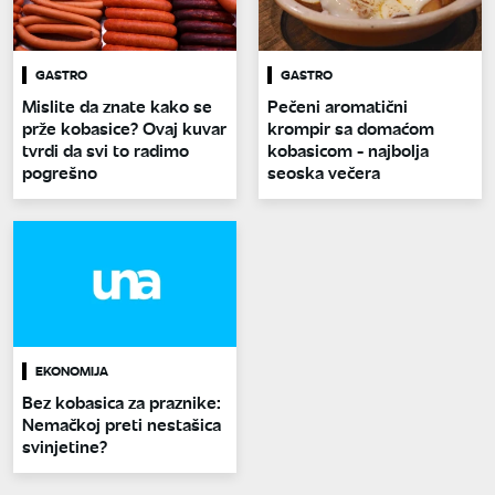
GASTRO
GASTRO
Mislite da znate kako se
Pečeni aromatični
prže kobasice? Ovaj kuvar
krompir sa domaćom
tvrdi da svi to radimo
kobasicom - najbolja
pogrešno
seoska večera
EKONOMIJA
Bez kobasica za praznike:
Nemačkoj preti nestašica
svinjetine?