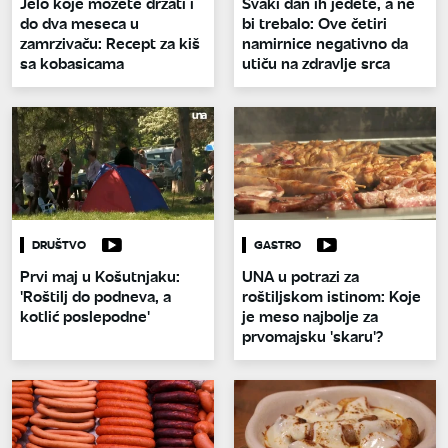
Jelo koje možete držati i
Svaki dan ih jedete, a ne
do dva meseca u
bi trebalo: Ove četiri
zamrzivaču: Recept za kiš
namirnice negativno da
sa kobasicama
utiču na zdravlje srca
DRUŠTVO
GASTRO
Prvi maj u Košutnjaku:
UNA u potrazi za
'Roštilj do podneva, a
roštiljskom istinom: Koje
kotlić poslepodne'
je meso najbolje za
prvomajsku 'skaru'?