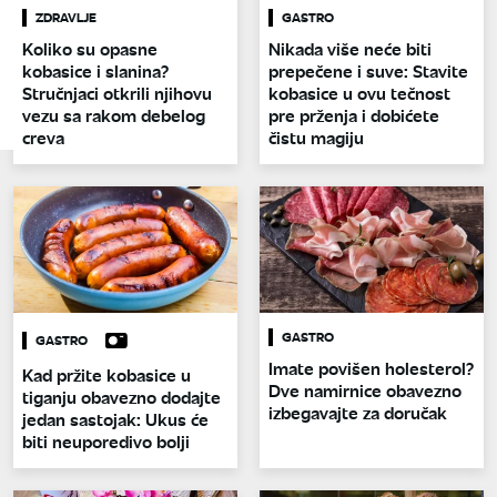
ZDRAVLJE
GASTRO
Koliko su opasne
Nikada više neće biti
kobasice i slanina?
prepečene i suve: Stavite
Stručnjaci otkrili njihovu
kobasice u ovu tečnost
vezu sa rakom debelog
pre prženja i dobićete
creva
čistu magiju
GASTRO
GASTRO
Imate povišen holesterol?
Kad pržite kobasice u
Dve namirnice obavezno
tiganju obavezno dodajte
izbegavajte za doručak
jedan sastojak: Ukus će
biti neuporedivo bolji