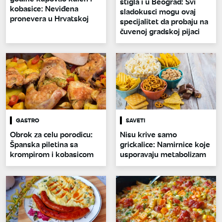
stigla i u Beograd: Svi
kobasice: Neviđena
sladokusci mogu ovaj
pronevera u Hrvatskoj
specijalitet da probaju na
čuvenoj gradskoj pijaci
GASTRO
SAVETI
Obrok za celu porodicu:
Nisu krive samo
Španska piletina sa
grickalice: Namirnice koje
krompirom i kobasicom
usporavaju metabolizam