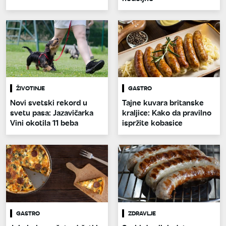
ŽIVOTINJE
GASTRO
Novi svetski rekord u
Tajne kuvara britanske
svetu pasa: Jazavičarka
kraljice: Kako da pravilno
Vini okotila 11 beba
ispržite kobasice
GASTRO
ZDRAVLJE