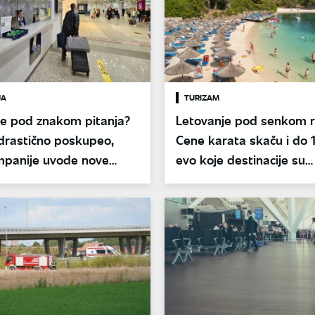
JA
TURIZAM
je pod znakom pitanja?
Letovanje pod senkom r
drastično poskupeo,
Cene karata skaču i do 
mpanije uvode nove
evo koje destinacije su
 putnike
bezbedne