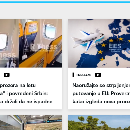
TURIZAM
prozora na letu
Naoružajte se strpljenj
a" i povređeni Srbin:
putovanje u EU: Provera
ga držali da ne ispadne -
kako izgleda nova proc
 sve odigralo
aerodromima za putnik