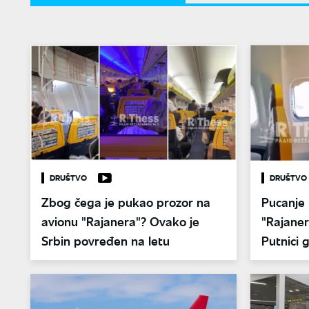
DRUŠTVO
DRUŠTVO
Zbog čega je pukao prozor na
Pucanje 
avionu "Rajanera"? Ovako je
"Rajaner
Srbin povređen na letu
Putnici 
ovako se