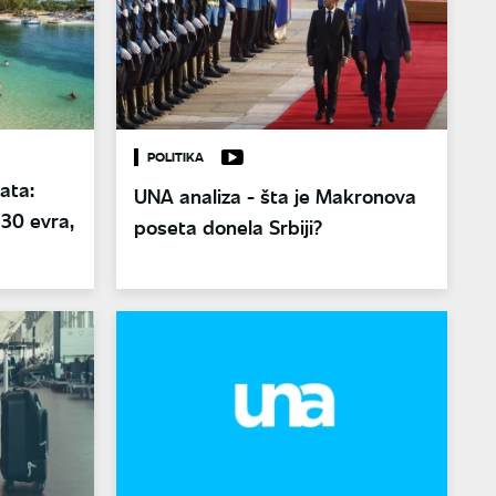
POLITIKA
ata:
UNA analiza - šta je Makronova
130 evra,
poseta donela Srbiji?