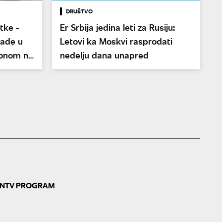
DRUŠTVO
tke -
Er Srbija jedina leti za Rusiju:
nađe u
Letovi ka Moskvi rasprodati
ionom na
nedelju dana unapred
N
TV PROGRAM