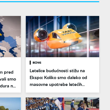
BIZNIS
Letelice budućnosti stižu na
em pred
Ekspo: Koliko smo daleko od
vali smo
masovne upotrebe letećih
edura na
taksija?
e