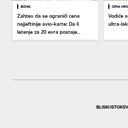
BIZNIS
CRNA HRO
Zahtev da se ograniči cena
Vodiće s
najjeftinije avio-karte: Da li
ultra-lak
letenje za 20 evra postaje
prošlost
BLISKI ISTOK
SV