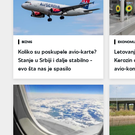
BIZNIS
EKONOMI
Koliko su poskupele avio-karte?
Letovan
Stanje u Srbiji i dalje stabilno -
Kerozin 
evo šta nas je spasilo
avio-ko
takse za