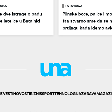
NIKA
PUTOVANJA
e dve istrage o padu
Plinske boce, palice i mo
e letelice u Batajnici
šta stvarno sme da se 
prtljagu kada idemo av
put?
E VESTI
NOVOSTI
BIZNIS
SPORT
TEHNOLOGIJA
ZABAVA
MAGAZI